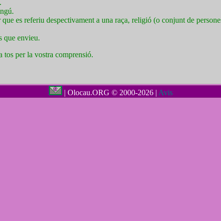
.
ingú.
ue es referiu despectivament a una raça, religió (o conjunt de persone
s que envieu.
a tos per la vostra comprensió.
| Olocau.ORG © 2000-2026 |
Avis