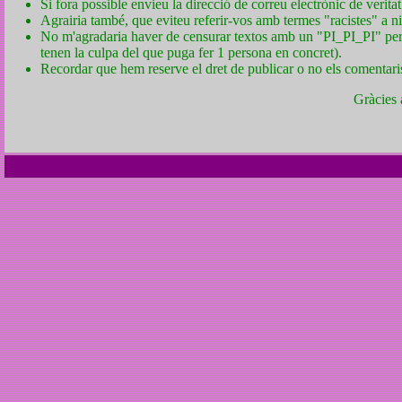
Si fora possible envieu la direcció de correu electrònic de veritat
Agrairia també, que eviteu referir-vos amb termes "racistes" a n
No m'agradaria haver de censurar textos amb un "PI_PI_PI" per q
tenen la culpa del que puga fer 1 persona en concret).
Recordar que hem reserve el dret de publicar o no els comentari
Gràcies 