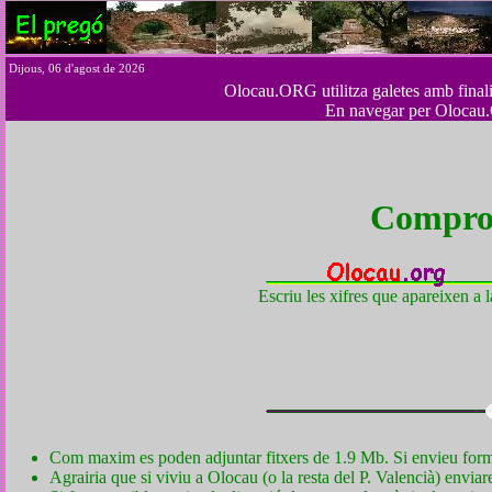
Dijous, 06 d'agost de 2026
Olocau.ORG utilitza galetes amb finalita
En navegar per Olocau.
Comprov
Escriu les xifres que apareixen a l
Com maxim es poden adjuntar fitxers de 1.9 Mb. Si envieu formul
Agrairia que si viviu a Olocau (o la resta del P. Valencià) envia