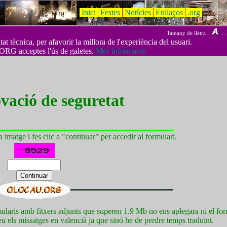
Inici
Festes
Notícies
Enllaços
.org
Tamany de lletra :
. .
t tècnica, per afavorir la millora de l'experiència del usuari.
ORG acceptes l'ús de galetes.
Més informació
ació de seguretat
a imatge i fes clic a "continuar" per accedir al formulari.
aris amb fitxers adjunts que superen 1.9 Mb no ens aplegara ni el formu
reu els missatges en valencià ja que sinó he de perdre temps traduint.