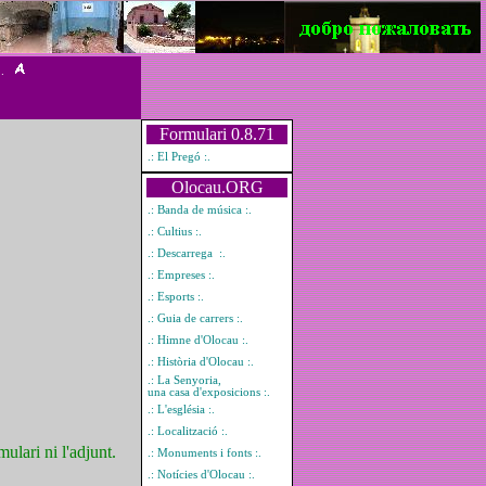
 .
Formulari 0.8.71
.: El Pregó :.
Olocau.ORG
.: Banda de música :.
.: Cultius :.
.: Descarrega :.
.: Empreses :.
.: Esports :.
.: Guia de carrers :.
.: Himne d'Olocau :.
.: Història d'Olocau :.
.: La Senyoria,
una casa d'exposicions :.
.: L'església :.
.: Localització :.
lari ni l'adjunt.
.: Monuments i fonts :.
.: Notícies d'Olocau :.