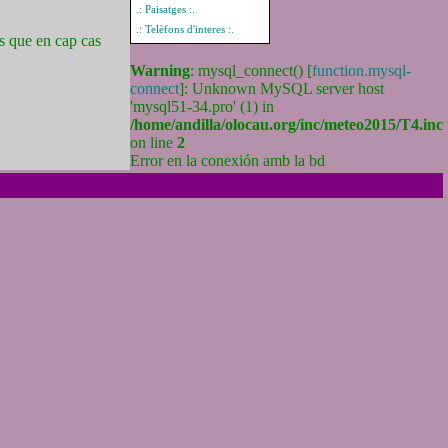
.: Paisatges :.
.: Telèfons d'interes :.
s que en cap cas
Warning
: mysql_connect() [
function.mysql-
connect
]: Unknown MySQL server host
'mysql51-34.pro' (1) in
/home/andilla/olocau.org/inc/meteo2015/T4.inc
on line
2
Error en la conexión amb la bd