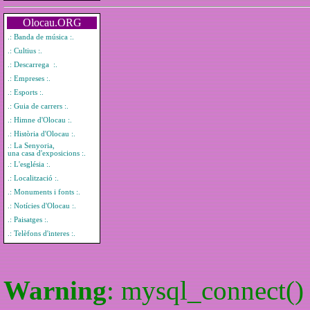
Olocau.ORG
.: Banda de música :.
.: Cultius :.
.: Descarrega :.
.: Empreses :.
.: Esports :.
.: Guia de carrers :.
.: Himne d'Olocau :.
.: Història d'Olocau :.
.: La Senyoria,
una casa d'exposicions :.
.: L'església :.
.: Localització :.
.: Monuments i fonts :.
.: Notícies d'Olocau :.
.: Paisatges :.
.: Telèfons d'interes :.
Warning
: mysql_connect() 