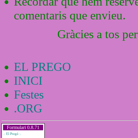
Recordar que hem reserve 
comentaris que envieu.
Gràcies a tos pe
EL PREGO
INICI
Festes
.ORG
Formulari 0.8.71
.: El Pregó :.